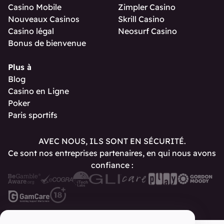
Casino Mobile
Zimpler Casino
Nouveaux Casinos
Skrill Casino
Casino légal
Neosurf Casino
Bonus de bienvenue
Plus à
Blog
Casino en Ligne
Poker
Paris sportifs
AVEC NOUS, ILS SONT EN SÉCURITÉ.
Ce sont nos entreprises partenaires, en qui nous avons
confiance :