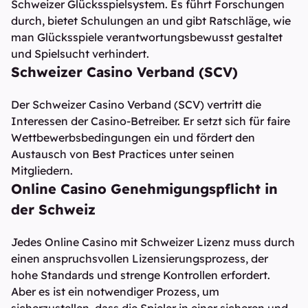
Schweizer Glücksspielsystem. Es führt Forschungen
durch, bietet Schulungen an und gibt Ratschläge, wie
man Glücksspiele verantwortungsbewusst gestaltet
und Spielsucht verhindert.
Schweizer Casino Verband (SCV)
Der Schweizer Casino Verband (SCV) vertritt die
Interessen der Casino-Betreiber. Er setzt sich für faire
Wettbewerbsbedingungen ein und fördert den
Austausch von Best Practices unter seinen
Mitgliedern.
Online Casino Genehmigungspflicht in
der Schweiz
Jedes Online Casino mit Schweizer Lizenz muss durch
einen anspruchsvollen Lizensierungsprozess, der
hohe Standards und strenge Kontrollen erfordert.
Aber es ist ein notwendiger Prozess, um