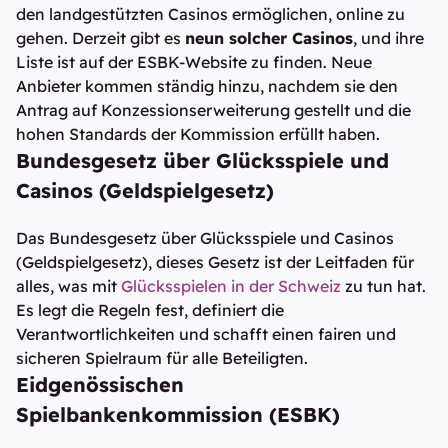
den landgestützten Casinos ermöglichen, online zu
gehen. Derzeit gibt es
neun solcher Casinos
, und ihre
Liste ist auf der ESBK-Website zu finden. Neue
Anbieter kommen ständig hinzu, nachdem sie den
Antrag auf Konzessionserweiterung gestellt und die
hohen Standards der Kommission erfüllt haben.
Bundesgesetz über Glücksspiele und
Casinos (Geldspielgesetz)
Das Bundesgesetz über Glücksspiele und Casinos
(Geldspielgesetz), dieses Gesetz ist der Leitfaden für
alles, was mit
Glücksspielen in der Schweiz
zu tun hat.
Es legt die Regeln fest, definiert die
Verantwortlichkeiten und schafft einen fairen und
sicheren Spielraum für alle Beteiligten.
Eidgenössischen
Spielbankenkommission (ESBK)