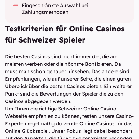
Eingeschränkte Auswahl bei
Zahlungsmethoden.
Testkriterien für Online Casinos
für Schweizer Spieler
Die besten Casinos sind nicht immer die, die am
meisten werben oder die höchste Boni bieten. Da
muss man schon genauer hinsehen. Das andere sind
Empfehlungen, wie auf unserer Seite, die einen guten
Überblick über die besten Casinos bieten. Ein weiterer
Punkt sind die Bewertungen der Spieler die zu den
Casinos abgegeben werden.
Um Ihnen die richtige Schweizer Online Casino
Webseite empfehlen zu können, testen unsere Casino-
Experten regelmäßig dutzende Online Casinos für das
Online Glücksspiel. Unser Fokus liegt dabei besonders
auf den Aspekten, die für Schweizer Spieler besonders