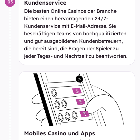
Kundenservice
Die besten Online Casinos der Branche
bieten einen hervorragenden 24/7-
Kundenservice mit E-Mail-Adresse. Sie
beschäftigen Teams von hochqualifizierten
und gut ausgebildeten Kundenbetreuern,
die bereit sind, die Fragen der Spieler zu
jeder Tages- und Nachtzeit zu beantworten.
Mobiles Casino und Apps