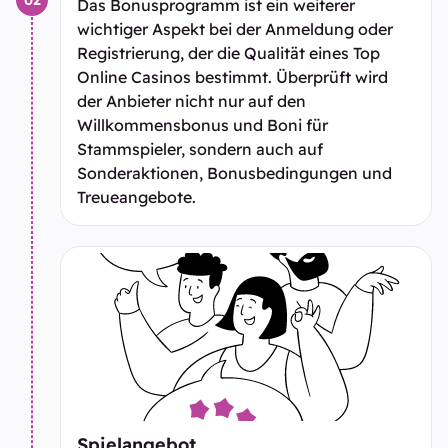
Das Bonusprogramm ist ein weiterer
wichtiger Aspekt bei der Anmeldung oder
Registrierung, der die Qualität eines Top
Online Casinos bestimmt. Überprüft wird
der Anbieter nicht nur auf den
Willkommensbonus und Boni für
Stammspieler, sondern auch auf
Sonderaktionen, Bonusbedingungen und
Treueangebote.
Spielangebot