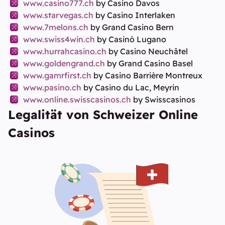
www.casino777.ch
by Casino Davos
www.starvegas.ch
by Casino Interlaken
www.7melons.ch
by Grand Casino Bern
www.swiss4win.ch
by Casinò Lugano
www.hurrahcasino.ch
by Casino Neuchâtel
www.goldengrand.ch
by Grand Casino Basel
www.gamrfirst.ch
by Casino Barrière Montreux
www.pasino.ch
by Casino du Lac, Meyrin
www.online.swisscasinos.ch
by Swisscasinos
Legalität von Schweizer Online
Casinos