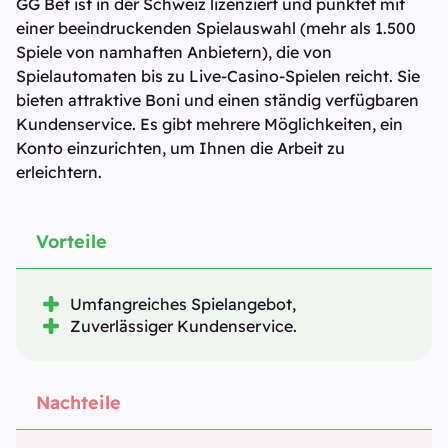
GG Bet ist in der Schweiz lizenziert und punktet mit
einer beeindruckenden Spielauswahl (mehr als 1.500
Spiele von namhaften Anbietern), die von
Spielautomaten bis zu Live-Casino-Spielen reicht. Sie
bieten attraktive Boni und einen ständig verfügbaren
Kundenservice. Es gibt mehrere Möglichkeiten, ein
Konto einzurichten, um Ihnen die Arbeit zu
erleichtern.
Vorteile
Umfangreiches Spielangebot,
Zuverlässiger Kundenservice.
Nachteile