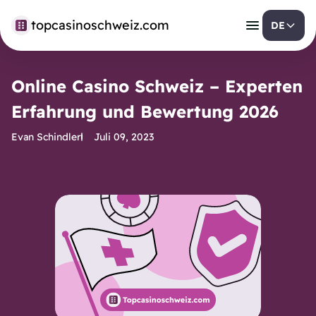
topcasinoschweiz.com
DE
Online Casino Schweiz – Experten
Erfahrung und Bewertung 2026
Evan Schindler
Juli 09, 2023