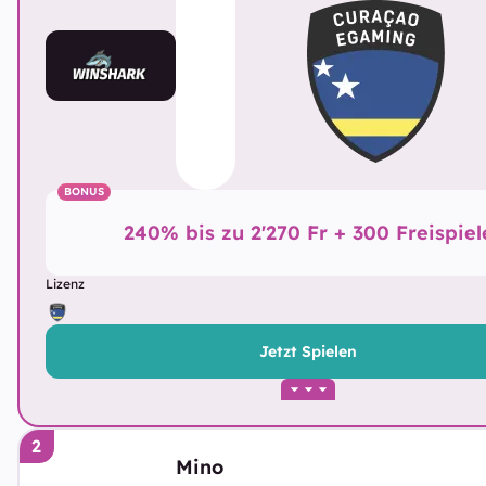
BONUS
240% bis zu 2'270 Fr + 300 Freispiel
Lizenz
Jetzt Spielen
Einzahlungsmethoden
Kundenservice
Mino