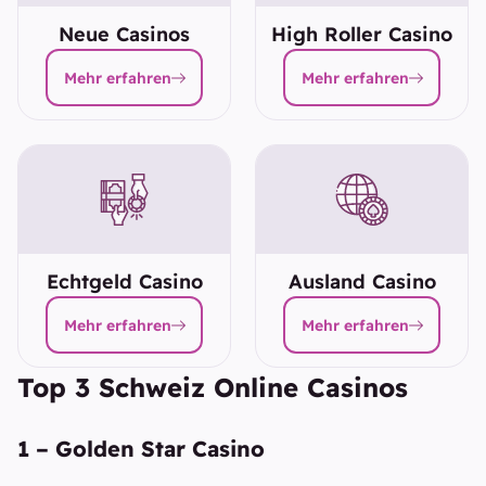
Neue Casinos
High Roller Casino
Mehr erfahren
Mehr erfahren
Echtgeld Casino
Ausland Casino
Mehr erfahren
Mehr erfahren
Top 3 Schweiz Online Casinos
1 – Golden Star Casino