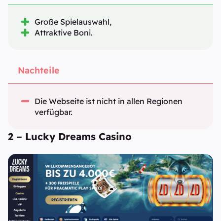
Große Spielauswahl,
Attraktive Boni.
Nachteile
Die Webseite ist nicht in allen Regionen
verfügbar.
2 – Lucky Dreams Casino