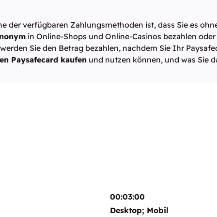
ne der verfügbaren Zahlungsmethoden ist, dass Sie es ohn
anonym
in Online-Shops und Online-Casinos bezahlen oder 
werden Sie den Betrag bezahlen, nachdem Sie Ihr Paysafe
en Paysafecard kaufen
und nutzen können, und was Sie d
00:03:00
Desktop; Mobil