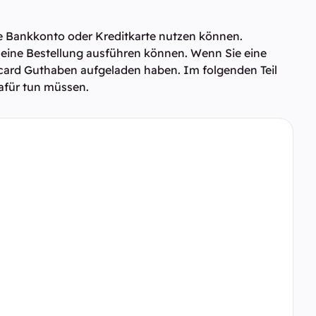
e Bankkonto oder Kreditkarte nutzen können.
eine Bestellung ausführen können. Wenn Sie eine
card Guthaben aufgeladen haben. Im folgenden Teil
afür tun müssen.