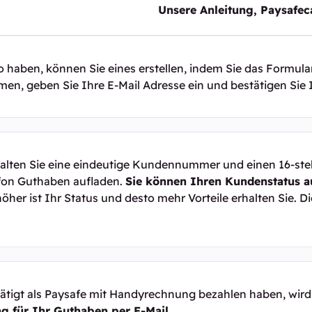
Unsere Anleitung, Paysafec
haben, können Sie eines erstellen, indem Sie das Formula
, geben Sie Ihre E-Mail Adresse ein und bestätigen Sie Ih
halten Sie eine eindeutige Kundennummer und einen 16-ste
fon Guthaben aufladen.
Sie können Ihren Kundenstatus 
her ist Ihr Status und desto mehr Vorteile erhalten Sie. Di
tigt als
Paysafe mit Handyrechnung bezahlen
haben, wird
ng für Ihr Guthaben per E-Mail
.