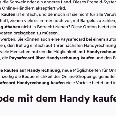
 die Schweiz oder ein anderes Land. Dieses Prepaid-System
n Online-Händlern akzeptiert wird.
 kaufen
ist einfach, und dennoch ist sie nicht für alle Verb
aft, ziehen viele es immer noch vor, mit Bargeld zu zahle
yguthaben
nicht in Betracht ziehen? Diese Option bietet 
odaten preisgeben zu müssen.
werben. Sie können auch eine Paysafecard bei einem autori
nen, den Betrag einfach auf Ihrer nächsten Handyrechnung
d viele Menschen nutzen die Möglichkeit,
mit Handyrechnun
, die
Paysafecard über Handyrechnung kaufen
und den Be
ne kaufen auf Handyrechnung
, neue Möglichkeiten für On
hzeitig die Bequemlichkeit des Online-Shoppings genießen
afecard Handyrechnung kaufen
viele Vorteile bietet und
de mit dem Handy kaufen 