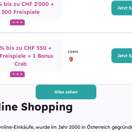
 bis zu CHF 2'000 +
Jetzt S
300 Freispiele
% bis zu CHF 550 +
Lizenz
Freispiele + 1 Bonus
Jetzt S
Crab
Alles sehen
nline Shopping
Online-Einkäufe, wurde im Jahr 2000 in Österreich gegründet