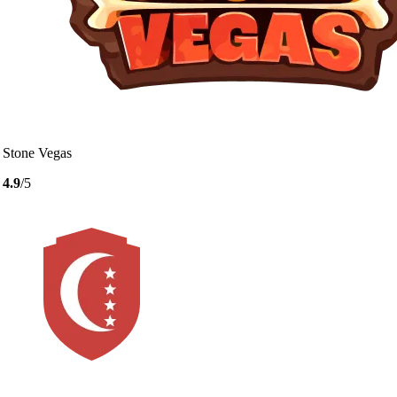
Stone Vegas
4.9
/5