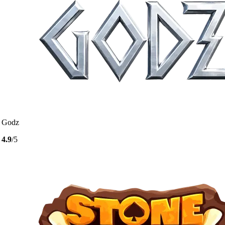
Godz
4.9
/5