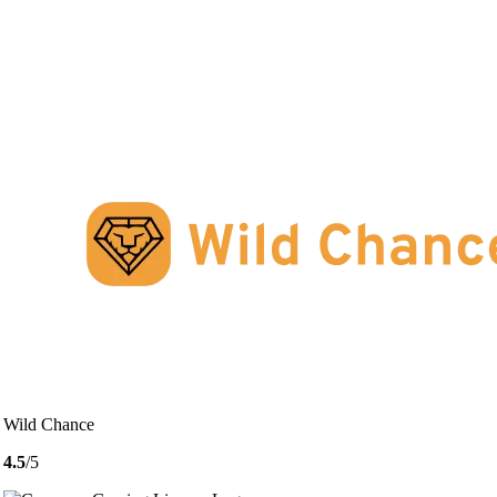
Wild Chance
4.5
/5