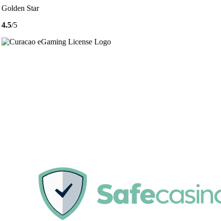
Golden Star
4.5
/5