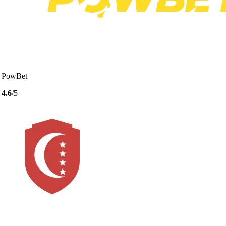
PowBet
4.6
/5