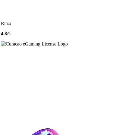
Ritzo
4.8
/5