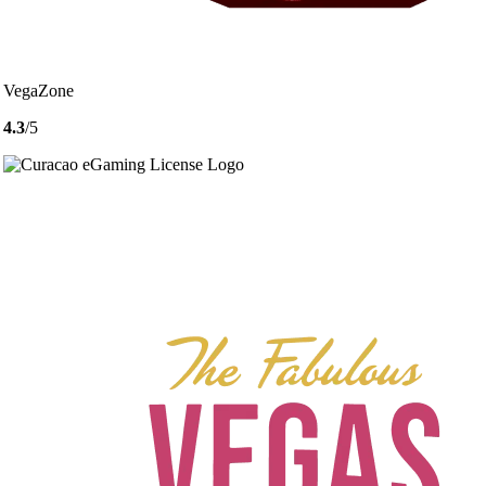
VegaZone
4.3
/5