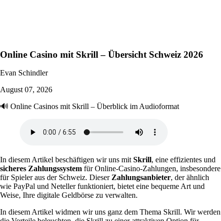
Online Casino mit Skrill – Übersicht Schweiz 2026
Evan Schindler
August 07, 2026
🔊 Online Casinos mit Skrill – Überblick im Audioformat
In diesem Artikel beschäftigen wir uns mit
Skrill
, eine effizientes und
sicheres Zahlungssystem
für Online-Casino-Zahlungen, insbesondere
für Spieler aus der Schweiz. Dieser
Zahlungsanbieter
, der ähnlich
wie PayPal und Neteller funktioniert, bietet eine bequeme Art und
Weise, Ihre digitale Geldbörse zu verwalten.
In diesem Artikel widmen wir uns ganz dem Thema Skrill. Wir werden
die Vorteile beleuchten, die Skrill zu einer attraktiven Option für