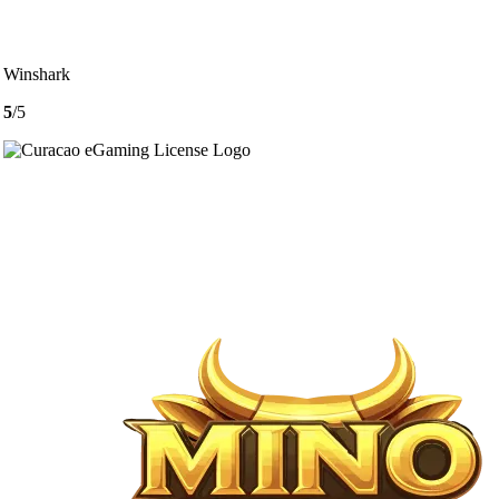
Winshark
5
/5