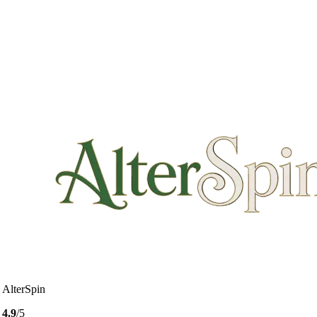
AlterSpin
4.9
/5