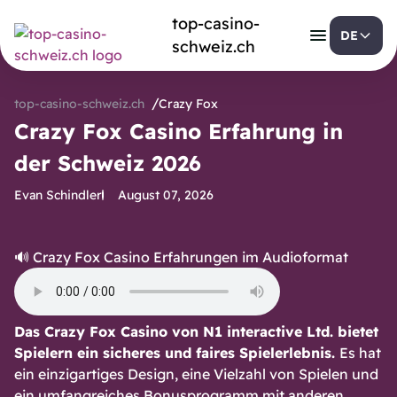
top-casino-
DE
schweiz.ch
top-casino-schweiz.ch
Crazy Fox
Crazy Fox Casino Erfahrung in
der Schweiz 2026
Evan Schindler
August 07, 2026
🔊 Crazy Fox Casino Erfahrungen im Audioformat
Das Crazy Fox Casino von N1 interactive Ltd. bietet
Spielern ein sicheres und faires Spielerlebnis.
Es hat
ein einzigartiges Design, eine Vielzahl von Spielen und
ein umfangreiches Bonusprogramm mit anderen