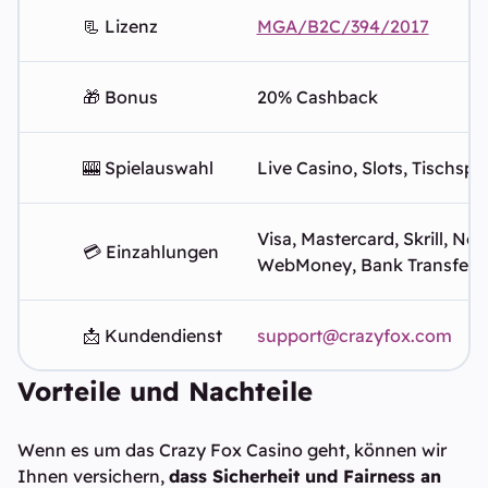
📃 Lizenz
MGA/B2C/394/2017
🎁 Bonus
20% Cashback
🎰 Spielauswahl
Live Casino, Slots, Tischspie
Visa, Mastercard, Skrill, Nete
💳 Einzahlungen
WebMoney, Bank Transfer, 
📩 Kundendienst
support@crazyfox.com
Vorteile und Nachteile
Wenn es um das Crazy Fox Casino geht, können wir
Ihnen versichern,
dass Sicherheit und Fairness an