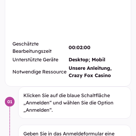
Geschätzte
00:02:00
Bearbeitungszeit
Unterstützte Geräte
Desktop; Mobil
Unsere Anleitung,
Notwendige Ressource
Crazy Fox Casino
Klicken Sie auf die blaue Schaltfläche
„Anmelden“ und wählen Sie die Option
„Anmelden“.
Geben Sie in das Anmeldeformular eine