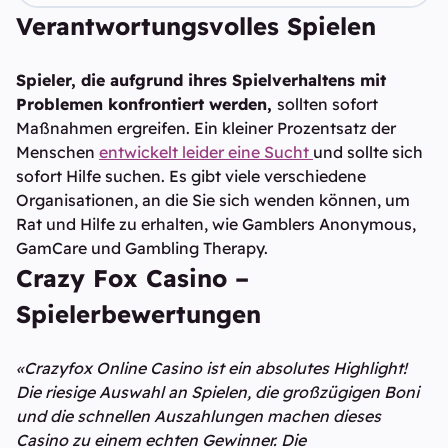
Verantwortungsvolles Spielen
Spieler, die aufgrund ihres Spielverhaltens mit
Problemen konfrontiert werden,
sollten sofort
Maßnahmen ergreifen. Ein kleiner Prozentsatz der
Menschen
entwickelt leider eine Sucht
und sollte sich
sofort Hilfe suchen. Es gibt viele verschiedene
Organisationen, an die Sie sich wenden können, um
Rat und Hilfe zu erhalten, wie Gamblers Anonymous,
GamCare und Gambling Therapy.
Crazy Fox Casino –
Spielerbewertungen
«Crazyfox Online Casino ist ein absolutes Highlight!
Die riesige Auswahl an Spielen, die großzügigen Boni
und die schnellen Auszahlungen machen dieses
Casino zu einem echten Gewinner. Die