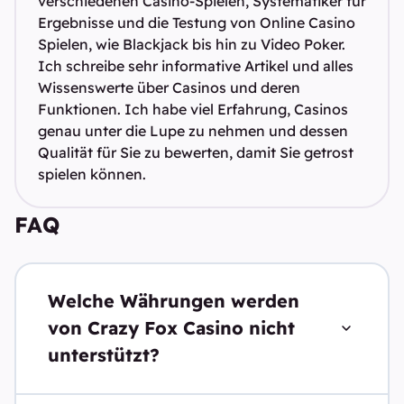
verschiedenen Casino-Spielen, Systematiker für
Ergebnisse und die Testung von Online Casino
Spielen, wie Blackjack bis hin zu Video Poker.
Ich schreibe sehr informative Artikel und alles
Wissenswerte über Casinos und deren
Funktionen. Ich habe viel Erfahrung, Casinos
genau unter die Lupe zu nehmen und dessen
Qualität für Sie zu bewerten, damit Sie getrost
spielen können.
FAQ
Welche Währungen werden
von Crazy Fox Casino nicht
unterstützt?
Crazy Fox mit der MGA Lizenz unterstützt im