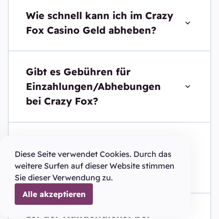
Konzept viele Währungen. Das es tausende
Wie schnell kann ich im Crazy
Währungen in der Welt gibt und dies den
Fox Casino Geld abheben?
Rahmen der Antwort sprengen würde,
schauen Sie bitte unter den
Das kommt ganz auf die Einzahlungsmethode
Geschäftsbedingungen von Crazy Fox Casino
im Spiel an, die Sie auswählen. Die meisten
nach.
Gibt es Gebühren für
Auszahlungen finden sofort statt.
Einzahlungen/Abhebungen
bei Crazy Fox?
Für die Bearbeitung einer Abhebung und
solchen Aktionen fallen keine Gebühren an. Die
Ist im Crazy Fox Casino eine
einzige Ausnahme bildet im Konzept die
Diese Seite verwendet Cookies. Durch das
Identitätsbestätigung
Gebühren, die Ihr Finanzinstitut bei der
weitere Surfen auf dieser Website stimmen
Bearbeitung von Banküberweisungen erhebt.
erforderlich?
Sie dieser Verwendung zu.
Es sind mehrere Schritte erforderlich, um Ihr
Alle akzeptieren
Konto im Online Casino zu verifizieren. Der
Ist der Kundendienst bei
erste ist die Eingabe Ihrer E-Mail-Adresse