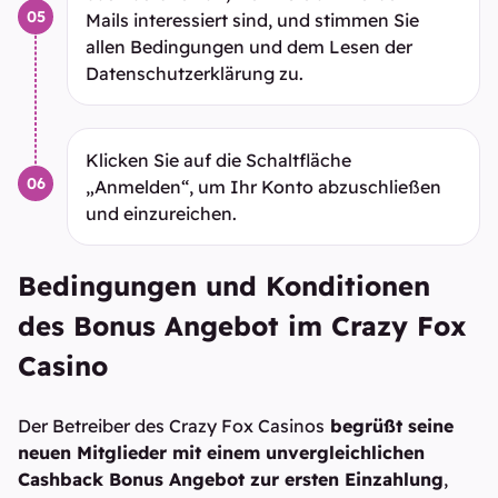
Mails interessiert sind, und stimmen Sie
allen Bedingungen und dem Lesen der
Datenschutzerklärung zu.
Klicken Sie auf die Schaltfläche
„Anmelden“, um Ihr Konto abzuschließen
und einzureichen.
Bedingungen und Konditionen
des Bonus Angebot im Crazy Fox
Casino
Der Betreiber des Crazy Fox Casinos
begrüßt seine
neuen Mitglieder mit einem unvergleichlichen
Cashback Bonus Angebot zur ersten Einzahlung
,