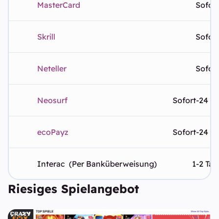
MasterCard
Sofort
Skrill
Sofort
Neteller
Sofort
Neosurf
Sofort-24 S
ecoPayz
Sofort-24 S
Interac (Per Banküberweisung)
1-2 Tag
Riesiges Spielangebot