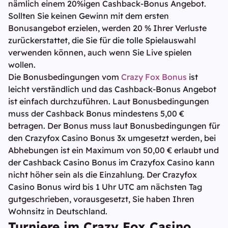
nämlich einem 20%igen Cashback-Bonus Angebot.
Sollten Sie keinen Gewinn mit dem ersten
Bonusangebot erzielen, werden 20 % Ihrer Verluste
zurückerstattet, die Sie für die tolle Spielauswahl
verwenden können, auch wenn Sie Live spielen
wollen.
Die Bonusbedingungen vom
Crazy Fox Bonus
ist
leicht verständlich und das Cashback-Bonus Angebot
ist einfach durchzuführen. Laut Bonusbedingungen
muss der Cashback Bonus mindestens 5,00 €
betragen. Der Bonus muss laut Bonusbedingungen für
den Crazyfox Casino Bonus 3x umgesetzt werden, bei
Abhebungen ist ein Maximum von 50,00 € erlaubt und
der Cashback Casino Bonus im Crazyfox Casino kann
nicht höher sein als die Einzahlung. Der Crazyfox
Casino Bonus wird bis 1 Uhr UTC am nächsten Tag
gutgeschrieben, vorausgesetzt, Sie haben Ihren
Wohnsitz in Deutschland.
Turniere im Crazy Fox Casino