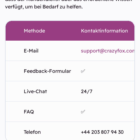
verfügt, um bei Bedarf zu helfen.
Methode
Kontaktinformation
E-Mail
support@crazyfox.com
Feedback-Formular
✅
Live-Chat
24/7
FAQ
✅
Telefon
+44 203 807 94 30