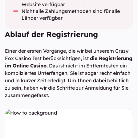
Website verfügbar
Nicht alle Zahlungsmethoden sind für alle
Länder verfügbar
Ablauf der Registrierung
Einer der ersten Vorgänge, die wir bei unserem Crazy
Fox Casino Test berücksichtigen, ist
die Registrierung
im Online Casino.
Das ist nicht im Entferntesten ein
kompliziertes Unterfangen. Sie ist sogar recht einfach
und in kurzer Zeit erledigt. Um Ihnen dabei behilflich
zu sein, haben wir die Schritte zur Anmeldung für Sie
zusammengefasst.