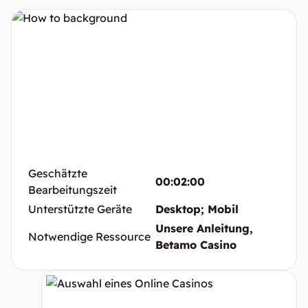
Geschätzte
00:02:00
Bearbeitungszeit
Unterstützte Geräte
Desktop; Mobil
Unsere Anleitung,
Notwendige Ressource
Betamo Casino