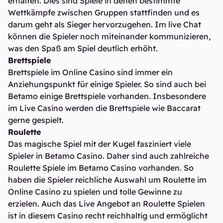
erhalten. Dies sind Spiele in denen bestimmte
Wettkämpfe zwischen Gruppen stattfinden und es
darum geht als Sieger hervorzugehen. Im live Chat
können die Spieler noch miteinander kommunizieren,
was den Spaß am Spiel deutlich erhöht.
Brettspiele
Brettspiele im Online Casino sind immer ein
Anziehungspunkt für einige Spieler. So sind auch bei
Betamo einige Brettspiele vorhanden. Insbesondere
im Live Casino werden die Brettspiele wie Baccarat
gerne gespielt.
Roulette
Das magische Spiel mit der Kugel fasziniert viele
Spieler in Betamo Casino. Daher sind auch zahlreiche
Roulette Spiele im Betamo Casino vorhanden. So
haben die Spieler reichliche Auswahl um Roulette im
Online Casino zu spielen und tolle Gewinne zu
erzielen. Auch das Live Angebot an Roulette Spielen
ist in diesem Casino recht reichhaltig und ermöglicht