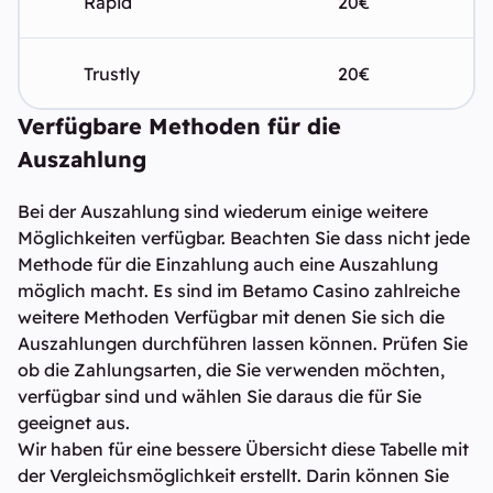
Rapid
20€
Trustly
20€
Verfügbare Methoden für die
Auszahlung
Bei der Auszahlung sind wiederum einige weitere
Möglichkeiten verfügbar. Beachten Sie dass nicht jede
Methode für die Einzahlung auch eine Auszahlung
möglich macht. Es sind im Betamo Casino zahlreiche
weitere Methoden Verfügbar mit denen Sie sich die
Auszahlungen durchführen lassen können. Prüfen Sie
ob die Zahlungsarten, die Sie verwenden möchten,
verfügbar sind und wählen Sie daraus die für Sie
geeignet aus.
Wir haben für eine bessere Übersicht diese Tabelle mit
der Vergleichsmöglichkeit erstellt. Darin können Sie