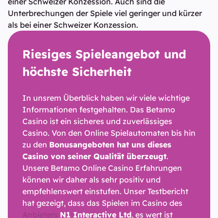
einer Schweizer Konzession. Auch sind die
Unterbrechungen der Spiele viel geringer und kürzer
als bei einer Schweizer Konzession.
Riesiges Spieleangebot und
höchste Sicherheit
In unsrem Überblick haben wir viele wichtige
Informationen festgehalten. Das Betamo
Casino ist ein sicheres und zuverlässiges
Casino. Von den Online Spielautomaten bis hin
zu den
Bonusangeboten hat uns dieses
Casino von seiner Qualität überzeugt
.
Unsere Betamo Online Casino Erfahrungen
können wir daher als sehr positiv und
empfehlenswert einstufen. Unser Testbericht
hat gezeigt, dass das Spielen im Casino des
Anbieters
N1 Interactive Ltd
, es wert ist