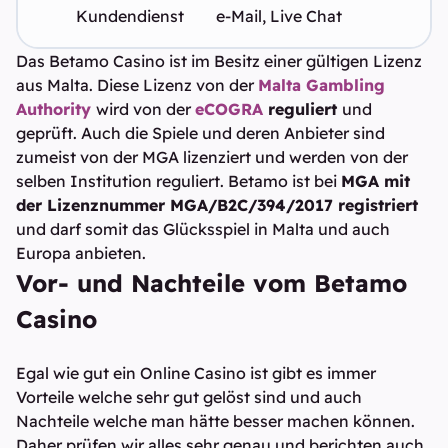
Kundendienst
e-Mail, Live Chat
Das Betamo Casino ist im Besitz einer gültigen Lizenz
aus Malta. Diese Lizenz von der
Malta Gambling
Authority
wird von der
eCOGRA
reguliert
und
geprüft. Auch die Spiele und deren Anbieter sind
zumeist von der MGA lizenziert und werden von der
selben Institution reguliert. Betamo ist bei
MGA mit
der Lizenznummer MGA/B2C/394/2017 registriert
und darf somit das Glücksspiel in Malta und auch
Europa anbieten.
Vor- und Nachteile vom Betamo
Casino
Egal wie gut ein Online Casino ist gibt es immer
Vorteile welche sehr gut gelöst sind und auch
Nachteile welche man hätte besser machen können.
Daher prüfen wir alles sehr genau und berichten auch