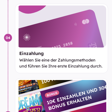
Einzahlung
Wählen Sie eine der Zahlungsmethoden
und führen Sie Ihre erste Einzahlung durch.