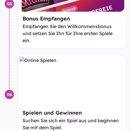
Bonus Empfangen
Empfangen Sie den Willkommensbonus
und setzen Sie Ihn für Ihre ersten Spiele
ein.
Spielen und Gewinnen
Suchen Sie sich ein Spiel aus und beginnen
Sie mit dem Spiel.