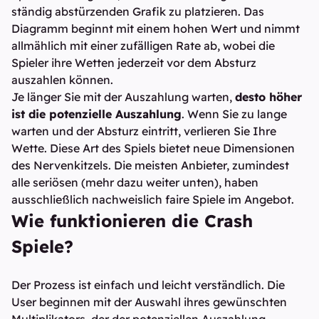
ständig abstürzenden Grafik zu platzieren. Das
Diagramm beginnt mit einem hohen Wert und nimmt
allmählich mit einer zufälligen Rate ab, wobei die
Spieler ihre Wetten jederzeit vor dem Absturz
auszahlen können.
Je länger Sie mit der Auszahlung warten,
desto höher
ist die potenzielle Auszahlung
. Wenn Sie zu lange
warten und der Absturz eintritt, verlieren Sie Ihre
Wette. Diese Art des Spiels bietet neue Dimensionen
des Nervenkitzels. Die meisten Anbieter, zumindest
alle seriösen (mehr dazu weiter unten), haben
ausschließlich nachweislich faire Spiele im Angebot.
Wie funktionieren die Crash
Spiele?
Der Prozess ist einfach und leicht verständlich. Die
User beginnen mit der Auswahl ihres gewünschten