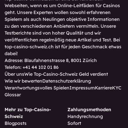
Webseiten, wenn es um Online-Leitfäden für Casinos
geht. Unsere Experten wollen sowohl erfahrenen
Spielern als auch Neulingen objektive Informationen
zu den verschiedenen Anbietern vermitteln. Unsere
Testberichte sind von hoher Qualität und wir
veröffentlichen regelmäßig neue Artikel und Test. Bei
top-casino-schweiz.ch ist für jeden Geschmack etwas
dabei!
Adresse: Blaufahnenstrasse 8, 8001 Zürich
Telefon: +41 44 102 01 86
Über uns
Wie Top-Casino-Schweiz Geld verdient
Wie wir bewerten
Datenschutzerklärung
Verantwortungsvolles Spielen
Impressum
Karriere
KYC
Glossar
Mehr zu Top-Casino-
Zahlungsmethoden
Schweiz
Handyrechnung
Blogposts
Sofort