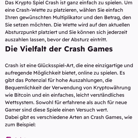
Das Krypto Spiel Crash ist ganz einfach zu spielen. Um
eine Crash-Wette zu platzieren, wählen Sie einfach
Ihren gewünschten Multiplikator und den Betrag, den
Sie setzen möchten. Die Wette wird auf den aktuellen
Absturzpunkt platziert und Sie können sich jederzeit
auszahlen lassen, bevor der Absturz eintritt.
Die Vielfalt der Crash Games
Crash ist eine Glücksspiel-Art, die eine einzigartige und
aufregende Möglichkeit bietet, online zu spielen. Es
gibt das Potenzial für hohe Auszahlungen, die
Bequemlichkeit der Verwendung von Kryptowährung
wie Bitcoin und ein einfaches, leicht verständliches
Wettsystem. Sowohl für erfahrene als auch für neue
Gamer sind diese Spiele einen Versuch wert.
Dabei gibt es verschiedene Arten an Crash Games, wie
zum Beispiel: