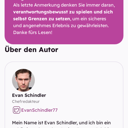
Als letzte Anmerkung denken Sie immer daran,
verantwortungsbewusst zu spielen und sich
selbst Grenzen zu setzen
, um ein sicheres
und angenehmes Erlebnis zu gewährleisten.
Danke fürs Lesen!
Über den Autor
Evan Schindler
Chefredakteur
EvanSchindler77
Mein Name ist Evan Schindler, und ich bin ein