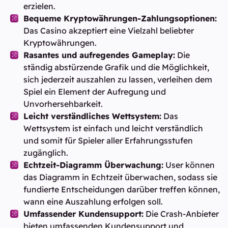
erzielen.
Bequeme Kryptowährungen-Zahlungsoptionen:
Das Casino akzeptiert eine Vielzahl beliebter
Kryptowährungen.
Rasantes und aufregendes Gameplay:
Die
ständig abstürzende Grafik und die Möglichkeit,
sich jederzeit auszahlen zu lassen, verleihen dem
Spiel ein Element der Aufregung und
Unvorhersehbarkeit.
Leicht verständliches Wettsystem:
Das
Wettsystem ist einfach und leicht verständlich
und somit für Spieler aller Erfahrungsstufen
zugänglich.
Echtzeit-Diagramm Überwachung:
User können
das Diagramm in Echtzeit überwachen, sodass sie
fundierte Entscheidungen darüber treffen können,
wann eine Auszahlung erfolgen soll.
Umfassender Kundensupport:
Die Crash-Anbieter
bieten umfassenden Kundensupport und