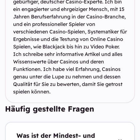
gebürtiger, deutscher Casino-Experte. Ich bin
ein engagierter und ehrgeiziger Mensch, mit 15
Jahren Berufserfahrung in der Casino-Branche,
und ein professioneller Spieler von
verschiedenen Casino-Spielen, Systematiker für
Ergebnisse und die Testung von Online Casino
Spielen, wie Blackjack bis hin zu Video Poker.
Ich schreibe sehr informative Artikel und alles
Wissenswerte über Casinos und deren
Funktionen. Ich habe viel Erfahrung, Casinos
genau unter die Lupe zu nehmen und dessen
Qualität für Sie zu bewerten, damit Sie getrost
spielen können.
Häufig gestellte Fragen
Was ist der Mindest- und