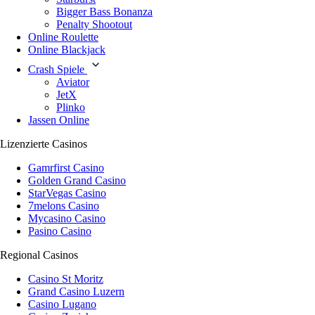
Bigger Bass Bonanza
Penalty Shootout
Online Roulette
Online Blackjack
Crash Spiele
Aviator
JetX
Plinko
Jassen Online
Lizenzierte Casinos
Gamrfirst Casino
Golden Grand Casino
StarVegas Casino
7melons Casino
Mycasino Casino
Pasino Casino
Regional Casinos
Casino St Moritz
Grand Casino Luzern
Casino Lugano