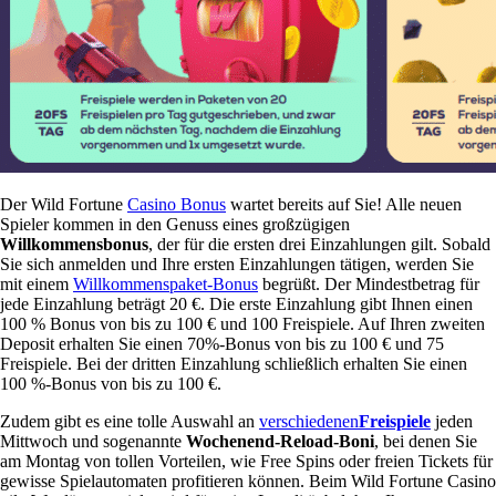
Der Wild Fortune
Casino Bonus
wartet bereits auf Sie! Alle neuen
Spieler kommen in den Genuss eines großzügigen
Willkommensbonus
, der für die ersten drei Einzahlungen gilt. Sobald
Sie sich anmelden und Ihre ersten Einzahlungen tätigen, werden Sie
mit einem
Willkommenspaket-Bonus
begrüßt. Der Mindestbetrag für
jede Einzahlung beträgt 20 €. Die erste Einzahlung gibt Ihnen einen
100 % Bonus von bis zu 100 € und 100 Freispiele. Auf Ihren zweiten
Deposit erhalten Sie einen 70%-Bonus von bis zu 100 € und 75
Freispiele. Bei der dritten Einzahlung schließlich erhalten Sie einen
100 %-Bonus von bis zu 100 €.
Zudem gibt es eine tolle Auswahl an
verschiedenen
Freispiele
jeden
Mittwoch und sogenannte
Wochenend-Reload-Boni
, bei denen Sie
am Montag von tollen Vorteilen, wie Free Spins oder freien Tickets für
gewisse Spielautomaten profitieren können. Beim Wild Fortune Casino