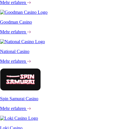
Mehr erfahren
Goodman Casino
Mehr erfahren
National Casino
Mehr erfahren
Spin Samurai Casino
Mehr erfahren
Loki Casino