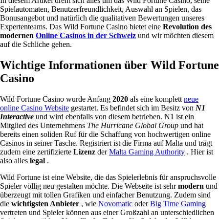
In diesem Artikel dreht sich alles um das Wild Fortune Casino, seine
Spielautomaten, Benutzerfreundlichkeit, Auswahl an Spielen, das
Bonusangebot und natürlich die qualitativen Bewertungen unseres
Expertenteams. Das Wild Fortune Casino bietet eine
Revolution des
modernen
Online Casinos in der Schweiz
und wir möchten diesem
auf die Schliche gehen.
Wichtige Informationen über Wild Fortune
Casino
Wild Fortune Casino wurde Anfang
2020
als eine komplett
neue
online Casino Website
gestartet. Es befindet sich im Besitz von
N1
Interactive
und wird ebenfalls von diesem betrieben. N1 ist ein
Mitglied des Unternehmens
The Hurricane Global Group
und hat
bereits einen soliden Ruf für die Schaffung von hochwertigen online
Casinos in seiner Tasche. Registriert ist die Firma auf Malta und trägt
zudem eine zertifizierte
Lizenz
der
Malta Gaming Authority
. Hier ist
also alles
legal
.
Wild Fortune ist eine Website, die das Spielerlebnis für anspruchsvolle
Spieler völlig neu gestalten möchte. Die Webseite ist sehr
modern
und
überzeugt mit tollen Grafiken und einfacher Benutzung. Zudem sind
die
wichtigsten Anbieter
, wie
Novomatic
oder
Big Time Gaming
vertreten und Spieler können aus einer Großzahl an unterschiedlichen