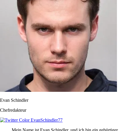
Evan Schindler
Chefredakteur
EvanSchindler77
Mein Name ist Evan Schindler, und ich bin ein gebürtiger,