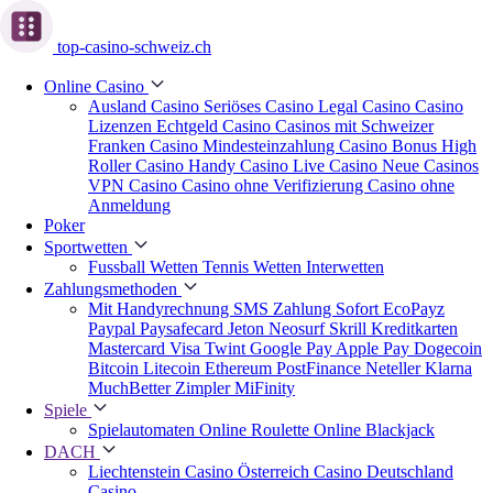
top-casino-schweiz.ch
Online Casino
Ausland Casino
Seriöses Casino
Legal Casino
Casino
Lizenzen
Echtgeld Casino
Casinos mit Schweizer
Franken
Casino Mindesteinzahlung
Casino Bonus
High
Roller Casino
Handy Casino
Live Casino
Neue Casinos
VPN Casino
Casino ohne Verifizierung
Casino ohne
Anmeldung
Poker
Sportwetten
Fussball Wetten
Tennis Wetten
Interwetten
Zahlungsmethoden
Mit Handyrechnung
SMS Zahlung
Sofort
EcoPayz
Paypal
Paysafecard
Jeton
Neosurf
Skrill
Kreditkarten
Mastercard
Visa
Twint
Google Pay
Apple Pay
Dogecoin
Bitcoin
Litecoin
Ethereum
PostFinance
Neteller
Klarna
MuchBetter
Zimpler
MiFinity
Spiele
Spielautomaten
Online Roulette
Online Blackjack
DACH
Liechtenstein Casino
Österreich Casino
Deutschland
Casino