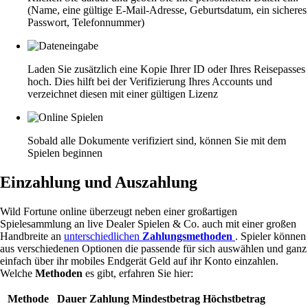
(Name, eine gültige E-Mail-Adresse, Geburtsdatum, ein sicheres
Passwort, Telefonnummer)
Laden Sie zusätzlich eine Kopie Ihrer ID oder Ihres Reisepasses
hoch. Dies hilft bei der Verifizierung Ihres Accounts und
verzeichnet diesen mit einer gültigen Lizenz
Sobald alle Dokumente verifiziert sind, können Sie mit dem
Spielen beginnen
Einzahlung und Auszahlung
Wild Fortune online überzeugt neben einer großartigen
Spielesammlung an live Dealer Spielen & Co. auch mit einer großen
Handbreite an
unterschiedlichen
Zahlungsmethoden
. Spieler können
aus verschiedenen Optionen die passende für sich auswählen und ganz
einfach über ihr mobiles Endgerät Geld auf ihr Konto einzahlen.
Welche
Methoden
es gibt, erfahren Sie hier:
Methode
Dauer Zahlung
Mindestbetrag
Höchstbetrag