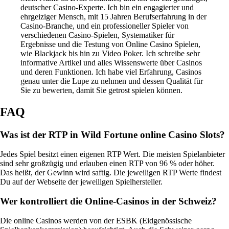
deutscher Casino-Experte. Ich bin ein engagierter und
ehrgeiziger Mensch, mit 15 Jahren Berufserfahrung in der
Casino-Branche, und ein professioneller Spieler von
verschiedenen Casino-Spielen, Systematiker für
Ergebnisse und die Testung von Online Casino Spielen,
wie Blackjack bis hin zu Video Poker. Ich schreibe sehr
informative Artikel und alles Wissenswerte über Casinos
und deren Funktionen. Ich habe viel Erfahrung, Casinos
genau unter die Lupe zu nehmen und dessen Qualität für
Sie zu bewerten, damit Sie getrost spielen können.
FAQ
Was ist der RTP in Wild Fortune online Casino Slots?
Jedes Spiel besitzt einen eigenen RTP Wert. Die meisten Spielanbieter
sind sehr großzügig und erlauben einen RTP von 96 % oder höher.
Das heißt, der Gewinn wird saftig. Die jeweiligen RTP Werte findest
Du auf der Webseite der jeweiligen Spielhersteller.
Wer kontrolliert die Online-Casinos in der Schweiz?
Die online Casinos werden von der ESBK (Eidgenössische