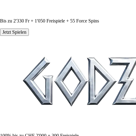
Bis zu 2'330 Fr + 1'050 Freispiele + 55 Force Spins
Jetzt Spielen
100% bis zu CHF 2'000 + 300 Freispiele