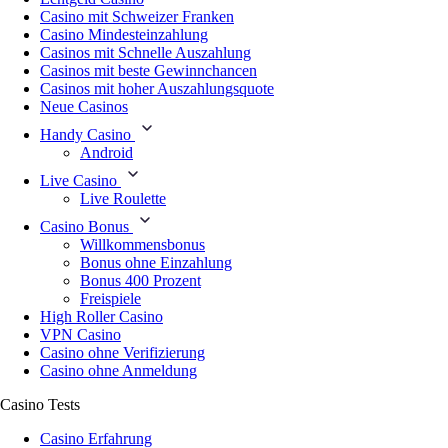
Casino mit Schweizer Franken
Casino Mindesteinzahlung
Casinos mit Schnelle Auszahlung
Casinos mit beste Gewinnchancen
Casinos mit hoher Auszahlungsquote
Neue Casinos
Handy Casino
Android
Live Casino
Live Roulette
Casino Bonus
Willkommensbonus
Bonus ohne Einzahlung
Bonus 400 Prozent
Freispiele
High Roller Casino
VPN Casino
Casino ohne Verifizierung
Casino ohne Anmeldung
Casino Tests
Casino Erfahrung