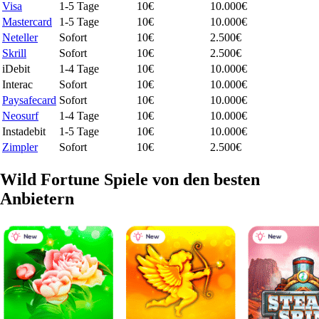
Visa
1-5 Tage
10€
10.000€
Mastercard
1-5 Tage
10€
10.000€
Neteller
Sofort
10€
2.500€
Skrill
Sofort
10€
2.500€
iDebit
1-4 Tage
10€
10.000€
Interac
Sofort
10€
10.000€
Paysafecard
Sofort
10€
10.000€
Neosurf
1-4 Tage
10€
10.000€
Instadebit
1-5 Tage
10€
10.000€
Zimpler
Sofort
10€
2.500€
Wild Fortune Spiele von den besten
Anbietern