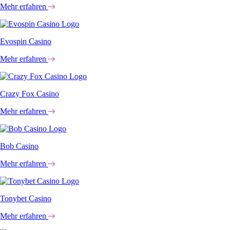
Mehr erfahren
Evospin Casino
Mehr erfahren
Crazy Fox Casino
Mehr erfahren
Bob Casino
Mehr erfahren
Tonybet Casino
Mehr erfahren