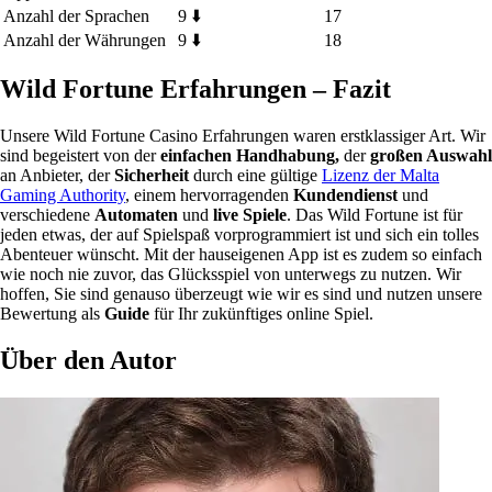
Anzahl der Sprachen
9 ⬇️
17
Anzahl der Währungen
9 ⬇️
18
Wild Fortune Erfahrungen – Fazit
Unsere Wild Fortune Casino Erfahrungen waren erstklassiger Art. Wir
sind begeistert von der
einfachen Handhabung,
der
großen Auswahl
an Anbieter, der
Sicherheit
durch eine gültige
Lizenz der Malta
Gaming Authority
, einem hervorragenden
Kundendienst
und
verschiedene
Automaten
und
live Spiele
. Das Wild Fortune ist für
jeden etwas, der auf Spielspaß vorprogrammiert ist und sich ein tolles
Abenteuer wünscht. Mit der hauseigenen App ist es zudem so einfach
wie noch nie zuvor, das Glücksspiel von unterwegs zu nutzen. Wir
hoffen, Sie sind genauso überzeugt wie wir es sind und nutzen unsere
Bewertung als
Guide
für Ihr zukünftiges online Spiel.
Über den Autor