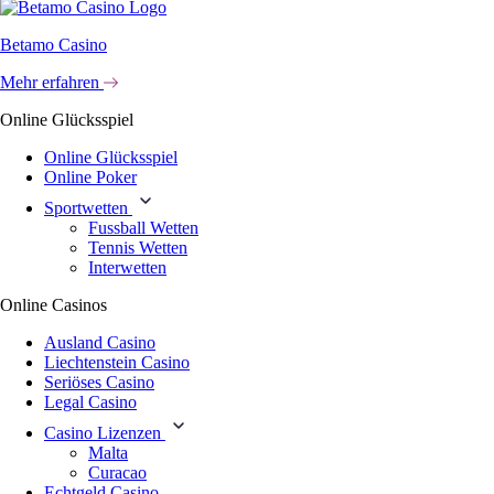
Betamo Casino
Mehr erfahren
Online Glücksspiel
Online Glücksspiel
Online Poker
Sportwetten
Fussball Wetten
Tennis Wetten
Interwetten
Online Casinos
Ausland Casino
Liechtenstein Casino
Seriöses Casino
Legal Casino
Casino Lizenzen
Malta
Curacao
Echtgeld Casino