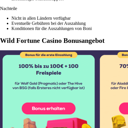
Nachteile
Nicht in allen Ländern verfügbar
Eventuelle Gebühren bei der Auszahlung
Konditionen für die Auszahlungen von Boni
Wild Fortune Casino Bonusangebot