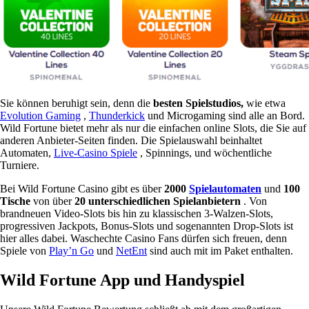
Sie können beruhigt sein, denn die
besten Spielstudios,
wie etwa
Evolution Gaming
,
Thunderkick
und Microgaming sind alle an Bord.
Wild Fortune bietet mehr als nur die einfachen online Slots, die Sie auf
anderen Anbieter-Seiten finden. Die Spielauswahl beinhaltet
Automaten,
Live-Casino Spiele
, Spinnings, und wöchentliche
Turniere.
Bei Wild Fortune Casino gibt es über
2000
Spielautomaten
und
100
Tische
von über
20 unterschiedlichen Spielanbietern
. Von
brandneuen Video-Slots bis hin zu klassischen 3-Walzen-Slots,
progressiven Jackpots, Bonus-Slots und sogenannten Drop-Slots ist
hier alles dabei. Waschechte Casino Fans dürfen sich freuen, denn
Spiele von
Play’n Go
und
NetEnt
sind auch mit im Paket enthalten.
Wild Fortune App und Handyspiel