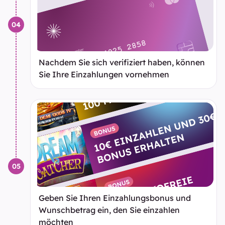
Nachdem Sie sich verifiziert haben, können
Sie Ihre Einzahlungen vornehmen
Geben Sie Ihren Einzahlungsbonus und
Wunschbetrag ein, den Sie einzahlen
möchten