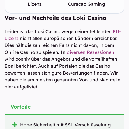
📜 Lizenz
Curacao Gaming
Vor- und Nachteile des Loki Casino
Leider ist das Loki Casino wegen einer fehlenden
EU-
Lizenz
nicht allen europäischen Ländern erreichbar.
Dies hält die zahlreichen Fans nicht davon, in dem
Online Casino zu spielen. In
diversen Rezessionen
wird positiv über das Angebot und die vorteilhaften
Boni berichtet. Auch auf Portalen die das Casino
bewerten lassen sich gute Bewertungen finden. Wir
haben die am meisten genannten Vor- und Nachteile
hier aufgelistet.
Vorteile
Hohe Sicherheit mit SSL Verschlüsselung