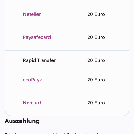
Neteller
20 Euro
Paysafecard
20 Euro
Rapid Transfer
20 Euro
ecoPayz
20 Euro
Neosurf
20 Euro
Auszahlung