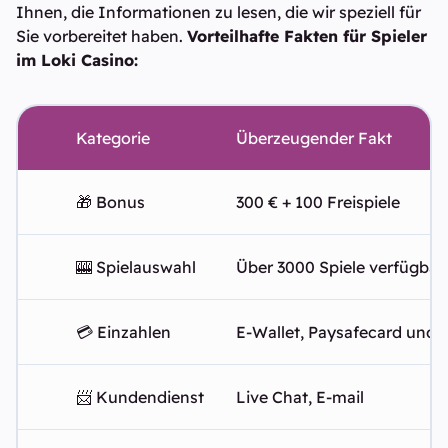
Ihnen, die Informationen zu lesen, die wir speziell für
Sie vorbereitet haben.
Vorteilhafte Fakten für Spieler
im Loki Casino:
Kategorie
Überzeugender Fakt
🎁 Bonus
300 € + 100 Freispiele
🎰 Spielauswahl
Über 3000 Spiele verfügbar
💳 Einzahlen
E-Wallet, Paysafecard und
📨 Kundendienst
Live Chat, E-mail