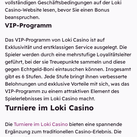
vollständigen Geschäftsbedingungen auf der Loki
Casino-Website lesen, bevor Sie einen Bonus
beanspruchen.
VIP-Programm
Das VIP-Programm von Loki Casino ist auf
Exklusivität und erstklassigen Service ausgelegt. Die
Spieler werden durch eine mehrstufige Loyalitätsleiter
geführt, bei der sie Treuepunkte sammeln und diese
gegen Echtgeld-Boni eintauschen können. Insgesamt
gibt es 6 Stufen. Jede Stufe bringt ihnen verbesserte
Belohnungen und exklusive Vorteile mit sich, was das
VIP-Programm zu einem attraktiven Element des
Spielerlebnisses im Loki Casino macht.
Turniere im Loki Casino
Die
Turniere im Loki Casino
bieten eine spannende
Ergänzung zum traditionellen Casino-Erlebnis. Die