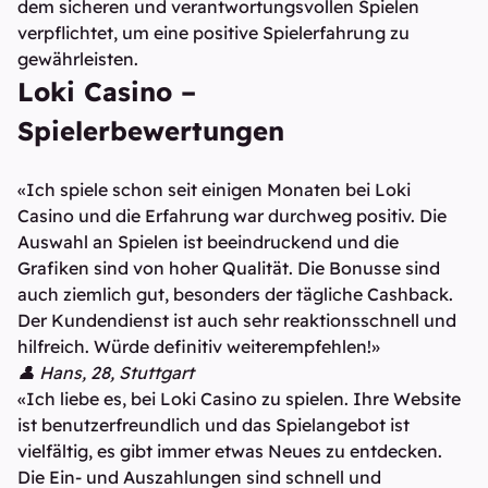
dem sicheren und verantwortungsvollen Spielen
verpflichtet, um eine positive Spielerfahrung zu
gewährleisten.
Loki Casino –
Spielerbewertungen
«Ich spiele schon seit einigen Monaten bei Loki
Casino und die Erfahrung war durchweg positiv. Die
Auswahl an Spielen ist beeindruckend und die
Grafiken sind von hoher Qualität. Die Bonusse sind
auch ziemlich gut, besonders der tägliche Cashback.
Der Kundendienst ist auch sehr reaktionsschnell und
hilfreich. Würde definitiv weiterempfehlen!»
👤
Hans, 28, Stuttgart
«Ich liebe es, bei Loki Casino zu spielen. Ihre Website
ist benutzerfreundlich und das Spielangebot ist
vielfältig, es gibt immer etwas Neues zu entdecken.
Die Ein- und Auszahlungen sind schnell und