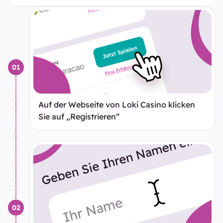
Auf der Webseite von Loki Casino klicken
Sie auf „Registrieren“