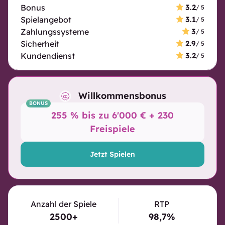
Bonus
3.2
/ 5
Spielangebot
3.1
/ 5
Zahlungssysteme
3
/ 5
Sicherheit
2.9
/ 5
Kundendienst
3.2
/ 5
Willkommensbonus
BONUS
255 % bis zu 6'000 € + 230
Freispiele
Jetzt Spielen
Anzahl der Spiele
RTP
2500+
98,7%