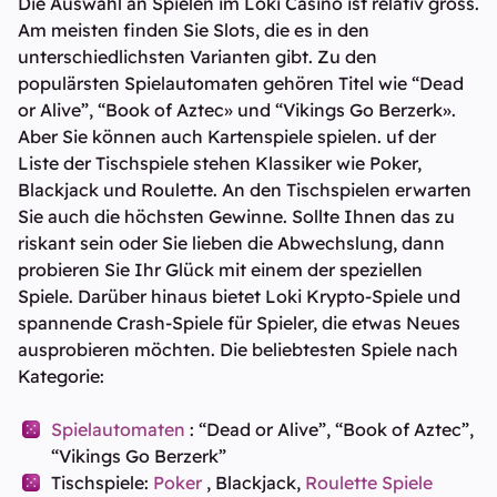
Die Auswahl an Spielen im Loki Casino ist relativ gross.
Am meisten finden Sie Slots, die es in den
unterschiedlichsten Varianten gibt. Zu den
populärsten Spielautomaten gehören Titel wie “Dead
or Alive”, “Book of Aztec» und “Vikings Go Berzerk».
Aber Sie können auch Kartenspiele spielen. uf der
Liste der Tischspiele stehen Klassiker wie Poker,
Blackjack und Roulette. An den Tischspielen erwarten
Sie auch die höchsten Gewinne. Sollte Ihnen das zu
riskant sein oder Sie lieben die Abwechslung, dann
probieren Sie Ihr Glück mit einem der speziellen
Spiele. Darüber hinaus bietet Loki Krypto-Spiele und
spannende Crash-Spiele für Spieler, die etwas Neues
ausprobieren möchten. Die beliebtesten Spiele nach
Kategorie:
Spielautomaten
: “Dead or Alive”, “Book of Aztec”,
“Vikings Go Berzerk”
Tischspiele:
Poker
, Blackjack,
Roulette Spiele