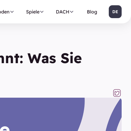
oden
Spiele
DACH
Blog
DE
hnt: Was Sie