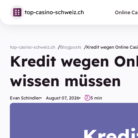
top-casino-schweiz.ch
Online Ca
top-casino-schweiz.ch
Blogposts
Kredit wegen Online Cas
Kredit wegen Onl
wissen müssen
Evan Schindler
August 07, 2026
5 min