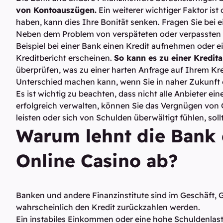
von Kontoauszügen.
Ein weiterer wichtiger Faktor is
haben, kann dies Ihre Bonität senken. Fragen Sie bei e
Neben dem Problem von verspäteten oder verpassten 
Beispiel bei einer Bank einen Kredit aufnehmen oder ei
Kreditbericht erscheinen.
So kann es zu einer Kredi
überprüfen, was zu einer harten Anfrage auf Ihrem Kr
Unterschied machen kann, wenn Sie in naher Zukunft e
Es ist wichtig zu beachten, dass nicht alle Anbieter 
erfolgreich verwalten, können Sie das Vergnügen von
leisten oder sich von Schulden überwältigt fühlen, s
Warum lehnt die Bank 
Online Casino ab?
Banken und andere Finanzinstitute sind im Geschäft, Ge
wahrscheinlich den Kredit zurückzahlen werden.
Ein instabiles Einkommen oder eine hohe Schuldenlast