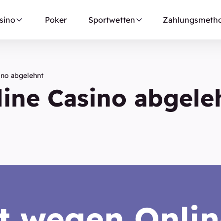
sino
Poker
Sportwetten
Zahlungsmeth
ino abgelehnt
ine Casino abgele