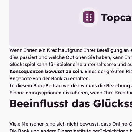
Wenn Ihnen ein Kredit aufgrund Ihrer Beteiligung an
dies passiert und welche Optionen Sie haben, kann Ihn
Glücksspiel kann für Spieler eine unterhaltsame und au
Konsequenzen bewusst zu sein.
Eines der größten Ri
Angebote von der Bank zu erhalten.
In diesem Blog-Beitrag werden wir uns die Beziehung
Finanzierungsoptionen diskutieren, wenn Ihre Kredit
Beeinflusst das Glücks
Viele Menschen sind sich nicht bewusst, dass Online
Die Bank und andere Finanzinstitute berücksichtigen b