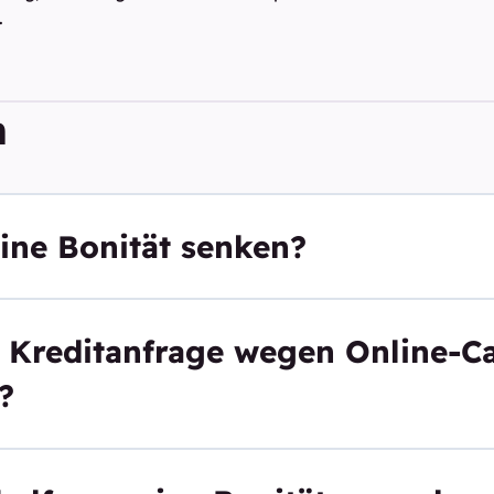
.
n
ine Bonität senken?
 senken und Probleme mit Krediten verursachen, wenn Sie nicht 
n Ihre Bonität senken. Zusätzlich kann das Aufnehmen eines K
r Kreditanfrage wegen Online-C
nen.
?
en Online-Casino-Beteiligung immer noch einen Kredit erhalten
redit und alternative Kreditgeber.