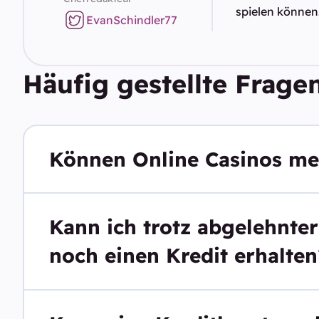
spielen können
EvanSchindler77
Häufig gestellte Frage
Können Online Casinos me
Ja, es existiert ein Risiko. Sie können Ihre Bonität
oder verpassten Zahlungen und hohen Schulden könne
Kann ich trotz abgelehnte
zu finanzieren, auch auf Ihrem Kreditbericht erschei
noch einen Kredit erhalten
Ja, Sie können trotz abgelehnter Kreditanfrage weg
Sicherheitenkredite, Kreditberatung, Peer-to-Peer-K