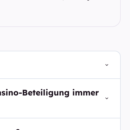
vorsichtig sind. Eine Geschichte von verspäteten
redits oder einer Kreditlinie, um Ihr Glücksspiel
asino-Beteiligung immer
. Es gibt alternative Finanzierungsoptionen wie