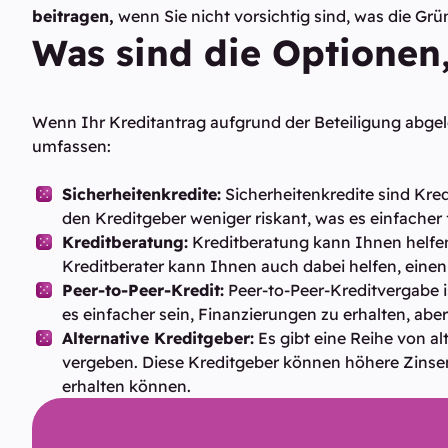
beitragen,
wenn Sie nicht vorsichtig sind, was die Gr
Was sind die Optionen
Wenn Ihr Kreditantrag aufgrund der Beteiligung abgele
umfassen:
Sicherheitenkredite:
Sicherheitenkredite sind Kred
den Kreditgeber weniger riskant, was es einfacher
Kreditberatung:
Kreditberatung kann Ihnen helfen,
Kreditberater kann Ihnen auch dabei helfen, einen
Peer-to-Peer-Kredit:
Peer-to-Peer-Kreditvergabe i
es einfacher sein, Finanzierungen zu erhalten, aber 
Alternative Kreditgeber:
Es gibt eine Reihe von al
vergeben. Diese Kreditgeber können höhere Zinsen 
erhalten können.