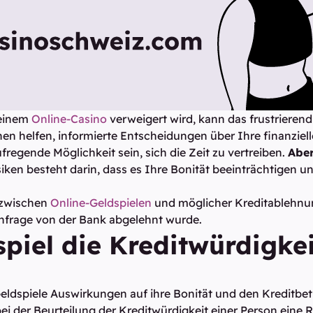
 einem
Online-Casino
verweigert wird, kann das frustrieren
en helfen, informierte Entscheidungen über Ihre finanziell
fregende Möglichkeit sein, sich die Zeit zu vertreiben.
Aber
siken besteht darin, dass es Ihre Bonität beeinträchtigen
 zwischen
Online-Geldspielen
und möglicher Kreditablehnun
anfrage von der Bank abgelehnt wurde.
spiel die Kreditwürdigke
-Geldspiele Auswirkungen auf ihre Bonität und den Kredit
ei der Beurteilung der Kreditwürdigkeit einer Person eine 