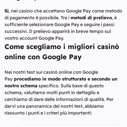
Sì
, nei casino che accettano Google Pay come metodo
di pagamento è possibile. Tra i
metodi di prelievo
, è
sufficiente selezionare Google Pay e seguire i passi
successivi. Il prelievo apparirà in breve tempo sul
vostro account Google Pay.
Come scegliamo i migliori casinò
online con Google Pay
Nei nostri test sui casinò online con Google
Pay
procediamo in modo strutturato e secondo un
nostro schema
specifico. Sulla base di questo
schema, valutiamo molti punti in dettaglio e
cerchiamo di dare delle informazioni di qualità. Per
darvi una panoramica dei nostri test, abbiamo
riassunto i punti e i criteri più importanti: