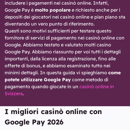
includere i pagamenti nei casinò online. Infatti,
Google Pay è
molto popolare
e richiesto anche per i
depositi dei giocatori nei casinò online e pian piano sta
diventando un vero punto di riferimento.
Questi sono motivi sufficienti per testare questo
fornitore di servizi di pagamento nei casinò online con
Google. Abbiamo testato e valutato molti casino
Google Pay. Abbiamo riassunto per voi tutti i dettagli
importanti, dalla licenza alla registrazione, fino alle
offerte di bonus, e abbiamo esaminato tutto nei
minimi dettagli. In questa guida vi spieghiamo
come
potete utilizzare Google Pay
come metodo di
pagamento quando giocate in un
casinò online in
Svizzera
.
I migliori casinò online con
Google Pay 2026