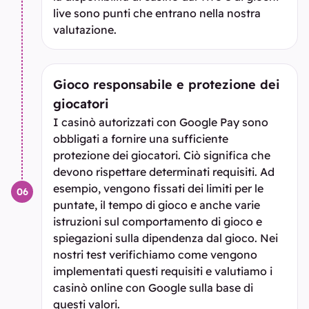
live sono punti che entrano nella nostra
valutazione.
Gioco responsabile e protezione dei
giocatori
I casinò autorizzati con Google Pay sono
obbligati a fornire una sufficiente
protezione dei giocatori. Ciò significa che
devono rispettare determinati requisiti. Ad
esempio, vengono fissati dei limiti per le
puntate, il tempo di gioco e anche varie
istruzioni sul comportamento di gioco e
spiegazioni sulla dipendenza dal gioco. Nei
nostri test verifichiamo come vengono
implementati questi requisiti e valutiamo i
casinò online con Google sulla base di
questi valori.