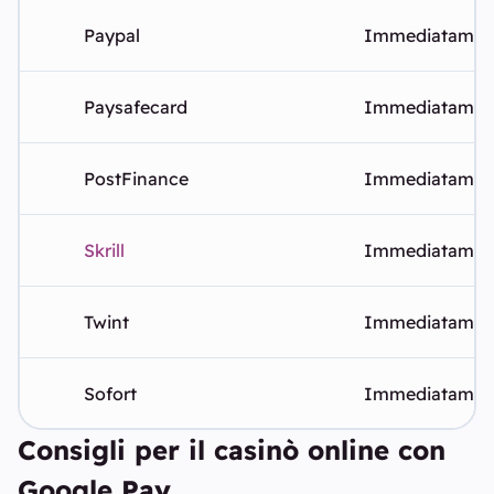
Paypal
Immediatamen
Paysafecard
Immediatamen
PostFinance
Immediatamen
Skrill
Immediatamen
Twint
Immediatamen
Sofort
Immediatamen
Consigli per il casinò online con
Google Pay