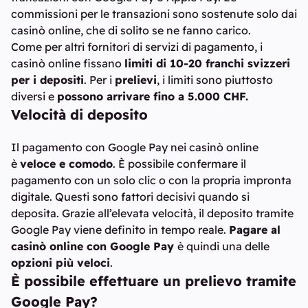
commissioni per le transazioni sono sostenute solo dai
casinò online, che di solito se ne fanno carico.
Come per altri fornitori di servizi di pagamento, i
casinò online fissano
limiti di 10-20 franchi svizzeri
per i depositi
. Per i
prelievi
, i limiti sono piuttosto
diversi e
possono arrivare fino a 5.000 CHF.
Velocità di deposito
Il pagamento con Google Pay nei casinò online
è
veloce e comodo
. È possibile confermare il
pagamento con un solo clic o con la propria impronta
digitale. Questi sono fattori decisivi quando si
deposita. Grazie all’elevata velocità, il deposito tramite
Google Pay viene definito in tempo reale.
Pagare al
casinò online con Google Pay
è quindi una delle
opzioni più veloci
.
È possibile effettuare un prelievo tramite
Google Pay?