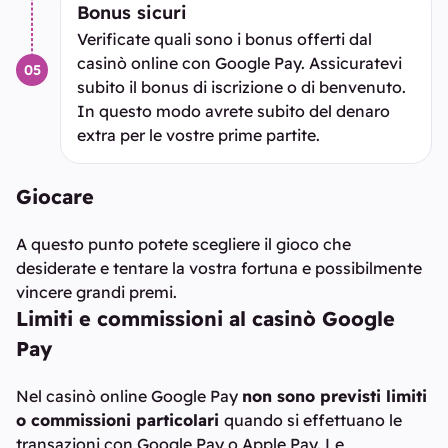
Bonus sicuri
Verificate quali sono i bonus offerti dal
casinò online con Google Pay. Assicuratevi
subito il bonus di iscrizione o di benvenuto.
In questo modo avrete subito del denaro
extra per le vostre prime partite.
Giocare
A questo punto potete scegliere il gioco che
desiderate e tentare la vostra fortuna e possibilmente
vincere grandi premi.
Limiti e commissioni al casinò Google
Pay
Nel casinò online Google Pay
non sono previsti limiti
o commissioni particolari
quando si effettuano le
transazioni con Google Pay o Apple Pay. Le