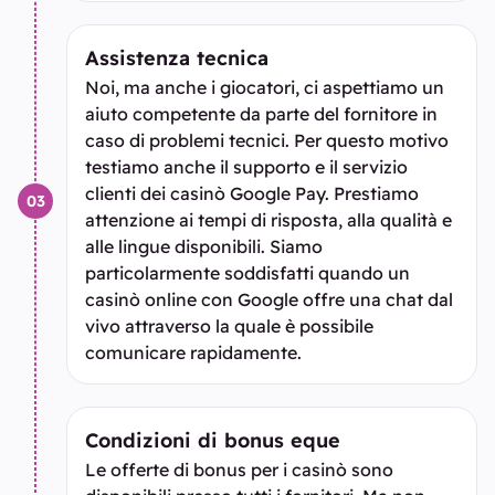
Assistenza tecnica
Noi, ma anche i giocatori, ci aspettiamo un
aiuto competente da parte del fornitore in
caso di problemi tecnici. Per questo motivo
testiamo anche il supporto e il servizio
clienti dei casinò Google Pay. Prestiamo
attenzione ai tempi di risposta, alla qualità e
alle lingue disponibili. Siamo
particolarmente soddisfatti quando un
casinò online con Google offre una chat dal
vivo attraverso la quale è possibile
comunicare rapidamente.
Condizioni di bonus eque
Le offerte di bonus per i casinò sono