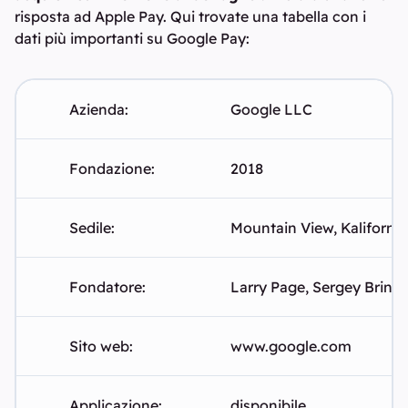
risposta ad Apple Pay. Qui trovate una tabella con i
dati più importanti su Google Pay:
Azienda:
Google LLC
Fondazione:
2018
Sedile:
Mountain View, Kaliforni
Fondatore:
Larry Page, Sergey Brin
Sito web:
www.google.com
Applicazione:
disponibile