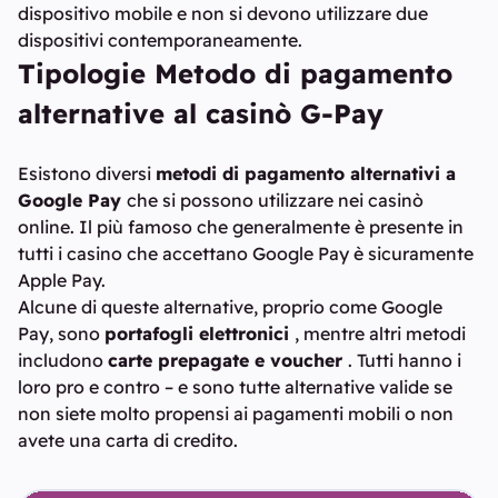
dispositivo mobile e non si devono utilizzare due
dispositivi contemporaneamente.
Tipologie Metodo di pagamento
alternative al casinò G-Pay
Esistono diversi
metodi di pagamento alternativi a
Google Pay
che si possono utilizzare nei casinò
online. Il più famoso che generalmente è presente in
tutti i casino che accettano Google Pay è sicuramente
Apple Pay.
Alcune di queste alternative, proprio come Google
Pay, sono
portafogli elettronici
, mentre altri metodi
includono
carte prepagate e voucher
. Tutti hanno i
loro pro e contro – e sono tutte alternative valide se
non siete molto propensi ai pagamenti mobili o non
avete una carta di credito.