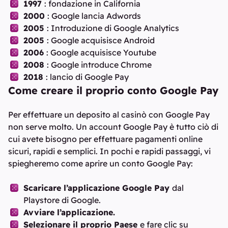
1997
: fondazione in California
2000
: Google lancia Adwords
2005
: Introduzione di Google Analytics
2005
: Google acquisisce Android
2006
: Google acquisisce Youtube
2008
: Google introduce Chrome
2018
: lancio di Google Pay
Come creare il proprio conto Google Pay
Per effettuare un deposito al casinò con Google Pay
non serve molto. Un account Google Pay è tutto ciò di
cui avete bisogno per effettuare pagamenti online
sicuri, rapidi e semplici. In pochi e rapidi passaggi, vi
spiegheremo come aprire un conto Google Pay:
Scaricare l’applicazione Google Pay
dal
Playstore di Google.
Avviare l’applicazione.
Selezionare il proprio Paese
e fare clic su