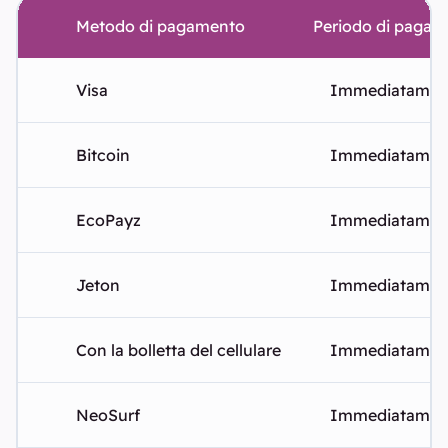
Metodo di pagamento
Periodo di pagam
Visa
Immediatamen
Bitcoin
Immediatamen
EcoPayz
Immediatamen
Jeton
Immediatamen
Con la bolletta del cellulare
Immediatamen
NeoSurf
Immediatamen