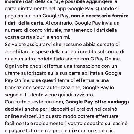
inserire i dati della carta, è possibile aggiungere la
carta direttamente nell’app Google Pay. Quando si
paga online con Google Pay,
non è necessario fornire
i dati della carta
. Al contrario, Google Pay invia un
numero di conto virtuale, mantenendo i dati della
vostra carta sicuri e anonimi.
Se volete assicurarvi che nessuno abbia cercato di
addebitare le spese della carta di credito sul conto di
qualcun altro, potete farlo anche con G Pay Online.
Ogni volta che si effettua una transazione con un
utente autorizzato sulla sua carta abilitata a Google
Pay Online, o se questi tenta di effettuare una
transazione senza autorizzazione, Google Pay lo
segnala. L’utente viene quindi avvisato.
Con tutte queste funzioni,
Google Pay offre vantaggi
decisivi
anche per i depositi e i prelievi nei casinò
online svizzeri. In questo modo potrete effettuare
facilmente e rapidamente il vostro deposito sul casinò
e pagare tutto senza problemi e con un solo clic.