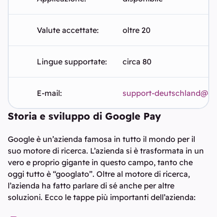
Valute accettate:
oltre 20
Lingue supportate:
circa 80
E-mail:
support-deutschland@g
Storia e sviluppo di Google Pay
Google è un’azienda famosa in tutto il mondo per il
suo motore di ricerca. L’azienda si è trasformata in un
vero e proprio gigante in questo campo, tanto che
oggi tutto è “googlato”. Oltre al motore di ricerca,
l’azienda ha fatto parlare di sé anche per altre
soluzioni. Ecco le tappe più importanti dell’azienda: