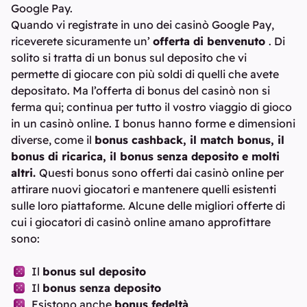
Google Pay.
Quando vi registrate in uno dei casinò Google Pay,
riceverete sicuramente un’
offerta di benvenuto
. Di
solito si tratta di un bonus sul deposito che vi
permette di giocare con più soldi di quelli che avete
depositato. Ma l’offerta di bonus del casinò non si
ferma qui; continua per tutto il vostro viaggio di gioco
in un casinò online. I bonus hanno forme e dimensioni
diverse, come il
bonus cashback, il match bonus, il
bonus di ricarica, il bonus senza deposito e molti
altri.
Questi bonus sono offerti dai casinò online per
attirare nuovi giocatori e mantenere quelli esistenti
sulle loro piattaforme. Alcune delle migliori offerte di
cui i giocatori di casinò online amano approfittare
sono:
Il
bonus sul deposito
Il
bonus senza deposito
Esistono anche
bonus fedeltà