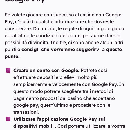
Se volete giocare con successo al casinò con Google
Pay, c’è più di qualche informazione che dovreste
considerare. Da un lato, le regole di ogni singolo gioco
e, dall’altro, le condizioni dei bonus per aumentare le
possibilità di vincita. Inoltre, ci sono anche alcuni altri
punti o
consigli che vorremmo suggerirvi a questo
punto.
Create un conto con Google.
Potrete così
effettuare depositi e prelievi molto più
semplicemente e velocemente con Google Pay. In
questo modo potrete scegliere tra i metodi di
pagamento proposti dai casino che accettano
google pay, quest’ultimo e procedere con le
transazioni.
Utilizzate l’applicazione Google Pay sui
dispositivi mobili
. Così potrete utilizzare la vostra