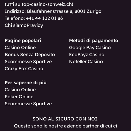
tutti su top-casino-schweiz.ch!
Indirizzo: Blaufahnenstrasse 8, 8001 Zurigo
Telefono: +41 44 102 01 86
Chi siamo
Pravicy
Pagine popolari
Metodi di pagamento
Casinò Online
Google Pay Casino
Bonus Senza Deposito
EcoPayz Casino
Scommesse Sportive
Neteller Casino
Crazy Fox Casino
Per saperne di più
Casinò Online
Poker Online
Scommesse Sportive
SONO AL SICURO CON NOI.
Queste sono le nostre aziende partner di cui ci