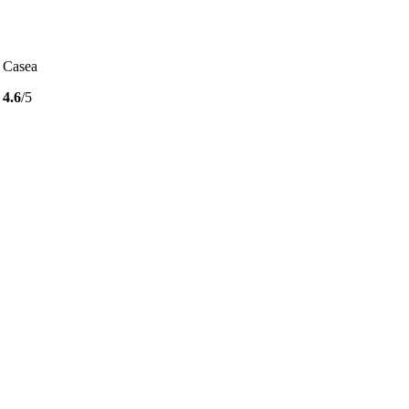
Casea
4.6
/5