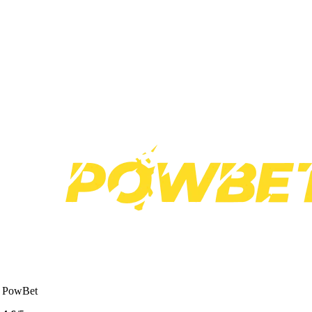
PowBet