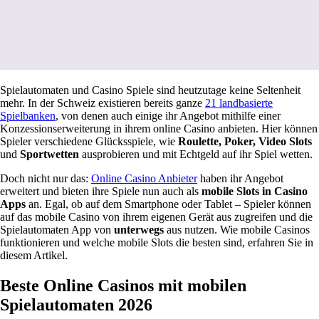
Spielautomaten und Casino Spiele sind heutzutage keine Seltenheit
mehr. In der Schweiz existieren bereits ganze
21 landbasierte
Spielbanken
, von denen auch einige ihr Angebot mithilfe einer
Konzessionserweiterung in ihrem online Casino anbieten. Hier können
Spieler verschiedene Glücksspiele, wie
Roulette, Poker, Video Slots
und
Sportwetten
ausprobieren und mit Echtgeld auf ihr Spiel wetten.
Doch nicht nur das:
Online Casino Anbieter
haben ihr Angebot
erweitert und bieten ihre Spiele nun auch als
mobile Slots in Casino
Apps
an. Egal, ob auf dem Smartphone oder Tablet – Spieler können
auf das mobile Casino von ihrem eigenen Gerät aus zugreifen und die
Spielautomaten App von
unterwegs
aus nutzen. Wie mobile Casinos
funktionieren und welche mobile Slots die besten sind, erfahren Sie in
diesem Artikel.
Beste Online Casinos mit mobilen
Spielautomaten 2026