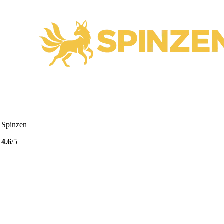
Spinzen
4.6
/5