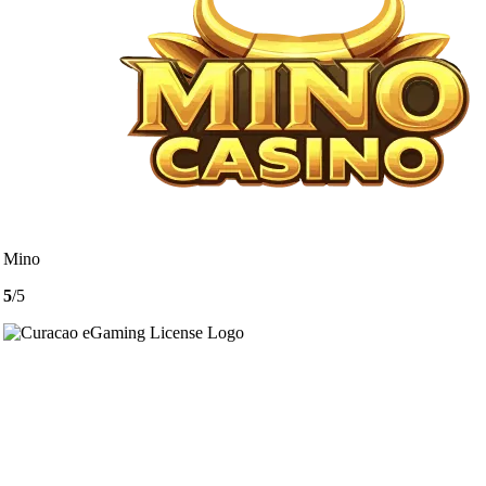
Mino
5
/5