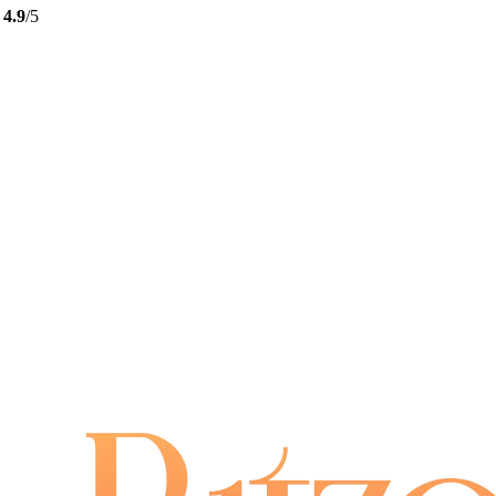
4.9
/5