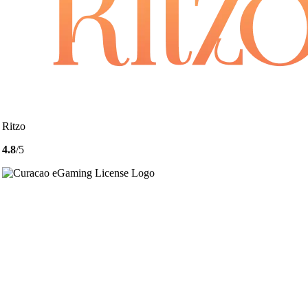
Ritzo
4.8
/5